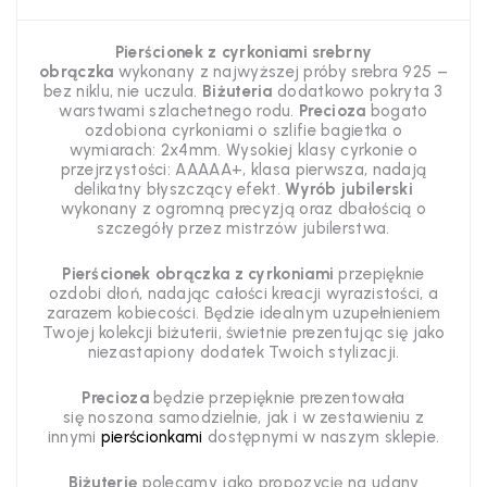
Pierścionek z cyrkoniami srebrny
obrączka
wykonany z najwyższej próby srebra 925 –
bez niklu, nie uczula.
Biżuteria
dodatkowo pokryta 3
warstwami szlachetnego rodu.
Precioza
bogato
ozdobiona
cyrkoniami o szlifie bagietka o
wymiarach: 2x4mm
.
Wysokiej klasy
cyrkonie o
przejrzystości: AAAAA+, klasa pierwsza, nadają
delikatny błyszczący efekt.
Wyrób jubilerski
wykonany z ogromną precyzją oraz dbałością o
szczegóły
przez mistrzów jubilerstwa.
Pierścionek obrączka z cyrkoniami
przepięknie
ozdobi dłoń, nadając całości kreacji wyrazistości, a
zarazem kobiecości. Będzie idealnym uzupełnieniem
Twojej kolekcji biżuterii
, świetnie prezentując się jako
niezastapiony dodatek Twoich stylizacji.
Precioza
będzie przepięknie prezentowała
się noszona samodzielnie, jak i w zestawieniu z
innymi
pierścionkami
dostępnymi w naszym sklepie.
Biżuterię
polecamy jako propozycję na udany