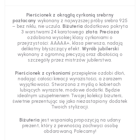
Pierścionek z okrągłą cyrkonią srebrny
pozłacany
wykonany z najwyższej próby srebra 925
– bez niklu, nie uczula.
Biżuteria
dodatkowo pokryta
3 warstwami 24 karatowego
złota
.
Precioza
ozdobiona wysokiej klasy
cyrkoniami o
przejrzystości: AAAAA+, klasa pierwsza, nadają
delikatny błyszczący efekt.
Wyrób jubilerski
wykonany z ogromną precyzją oraz dbałością o
szczegóły
przez mistrzów jubilerstwa.
Pierścionek z cyrkoniami
przepięknie ozdobi dłoń,
nadając całości kreacji wyrazistości, a zarazem
wyjątkowości. Stworzona z myślą o kobietach
lubiących wyraziste, modowe dodatki. Będzie
idealnym uzupełnieniem Twojej kolekcji biżuterii
,
świetnie prezentując się jako niezastapiony dodatek
Twoich stylizacji.
Biżuteria
jest wspaniałą propozycją na udany
prezent, który z pewnością zachwyci osobę
obdarowaną. Polecamy!