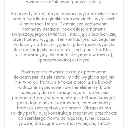
wyraźnie zróżnicowaną powierzchnię.
Srebrzysty metal ma polerowane wykończenie, które
odbija światło na gładkich krawędziach i wypukłych
elementach frontu. Ciemniejsze zagłębienia
pomiędzy detalami podkreślają ornament,
zwiększają jego czytelność i nadają całości bardziej
przestrzenny wygląd. Ten kontrast jest szczególnie
widoczny na tarczy sygnetu, gdzie jasne, wypukłe
linie odcinają się od ciemniejszych partii tła. Efekt
jest dekoracyjny, ale nadal utrzymany w męskiej,
uporządkowanej estetyce.
Boki sygnetu również zostały opracowane
dekoracyjnie, dzięki czemu model wygląda spójnie
nie tylko od frontu, ale także z profilu. Po bokach
widoczne są pionowe i ukośne elementy, które
nawiązują do centralnego wzoru i optycznie
prowadzą formę w stronę obrączki. Górna krawędź
pozostaje gładka i polerowana, co równoważy
bardziej szczegółowy ornament. Obrączka ma
solidny profil, a jej konstrukcja stopniowo przechodzi
od szerokiego frontu do węższej tylnej części,
typowej dla sygnetów o masywniejszej tarczy.