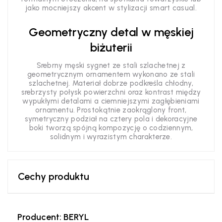
jako mocniejszy akcent w stylizacji smart casual.
Geometryczny detal w męskiej
biżuterii
Srebrny męski sygnet ze stali szlachetnej z
geometrycznym ornamentem wykonano ze stali
szlachetnej. Materiał dobrze podkreśla chłodny,
srebrzysty połysk powierzchni oraz kontrast między
wypukłymi detalami a ciemniejszymi zagłębieniami
ornamentu. Prostokątnie zaokrąglony front,
symetryczny podział na cztery pola i dekoracyjne
boki tworzą spójną kompozycję o codziennym,
solidnym i wyrazistym charakterze.
Cechy produktu
Producent: BERYL