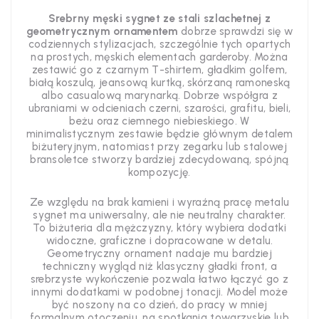
Srebrny męski sygnet ze stali szlachetnej z
geometrycznym ornamentem
dobrze sprawdzi się w
codziennych stylizacjach, szczególnie tych opartych
na prostych, męskich elementach garderoby. Można
zestawić go z czarnym T-shirtem, gładkim golfem,
białą koszulą, jeansową kurtką, skórzaną ramoneską
albo casualową marynarką. Dobrze współgra z
ubraniami w odcieniach czerni, szarości, grafitu, bieli,
beżu oraz ciemnego niebieskiego. W
minimalistycznym zestawie będzie głównym detalem
biżuteryjnym, natomiast przy zegarku lub stalowej
bransoletce stworzy bardziej zdecydowaną, spójną
kompozycję.
Ze względu na brak kamieni i wyraźną pracę metalu
sygnet ma uniwersalny, ale nie neutralny charakter.
To biżuteria dla mężczyzny, który wybiera dodatki
widoczne, graficzne i dopracowane w detalu.
Geometryczny ornament nadaje mu bardziej
techniczny wygląd niż klasyczny gładki front, a
srebrzyste wykończenie pozwala łatwo łączyć go z
innymi dodatkami w podobnej tonacji. Model może
być noszony na co dzień, do pracy w mniej
formalnym otoczeniu, na spotkania towarzyskie lub