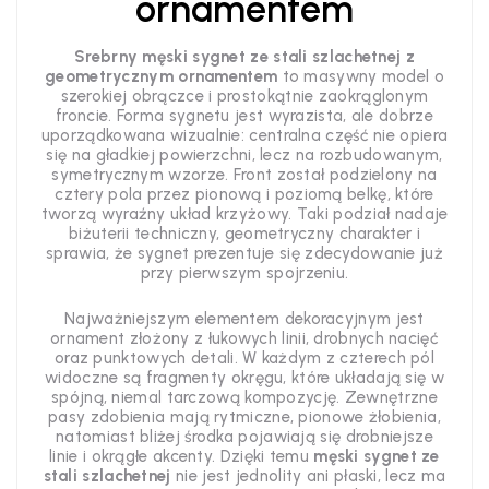
ornamentem
Srebrny męski sygnet ze stali szlachetnej z
geometrycznym ornamentem
to masywny model o
szerokiej obrączce i prostokątnie zaokrąglonym
froncie. Forma sygnetu jest wyrazista, ale dobrze
uporządkowana wizualnie: centralna część nie opiera
się na gładkiej powierzchni, lecz na rozbudowanym,
symetrycznym wzorze. Front został podzielony na
cztery pola przez pionową i poziomą belkę, które
tworzą wyraźny układ krzyżowy. Taki podział nadaje
biżuterii techniczny, geometryczny charakter i
sprawia, że sygnet prezentuje się zdecydowanie już
przy pierwszym spojrzeniu.
Najważniejszym elementem dekoracyjnym jest
ornament złożony z łukowych linii, drobnych nacięć
oraz punktowych detali. W każdym z czterech pól
widoczne są fragmenty okręgu, które układają się w
spójną, niemal tarczową kompozycję. Zewnętrzne
pasy zdobienia mają rytmiczne, pionowe żłobienia,
natomiast bliżej środka pojawiają się drobniejsze
linie i okrągłe akcenty. Dzięki temu
męski sygnet ze
stali szlachetnej
nie jest jednolity ani płaski, lecz ma