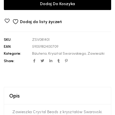
Dodaj Do Koszyka
Dodaj do listy życzeń
SKU:
ZSV081401
EAN:
5905982400709
Kategorie:
Biżuteria
,
Kryształ Swarovskiego
,
Zawieszki
Share:
Opis
Zawieszka Crystal Beads z kryształów Swarovski.