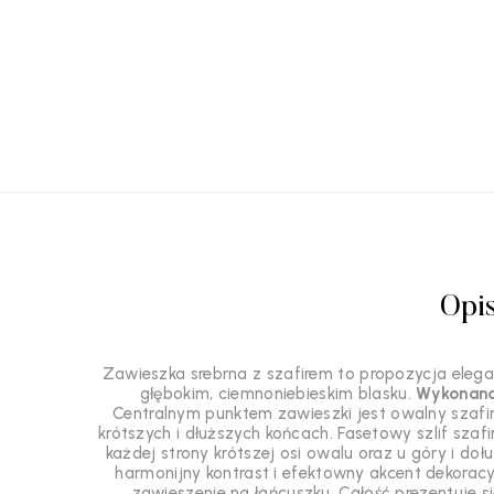
Opi
Zawieszka srebrna z szafirem to propozycja elegan
głębokim, ciemnoniebieskim blasku.
Wykonano 
Centralnym punktem zawieszki jest owalny szafir
krótszych i dłuższych końcach. Fasetowy szlif szafi
każdej strony krótszej osi owalu oraz u góry i do
harmonijny kontrast i efektowny akcent dekoracy
zawieszenie na łańcuszku. Całość prezentuje si