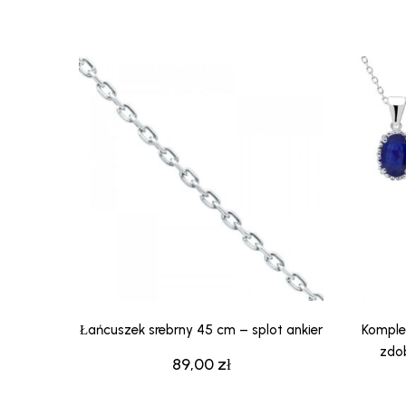
Łańcuszek srebrny 45 cm – splot ankier
Komplet
zdob
89,00
zł