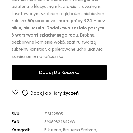
biżuteria o klasycznym kształcie, z owalnym,
fasetowanym szafirem o głębokim, niebieskim
kolorze.
Wykonano ze srebra próby 925 – bez
niklu, nie uczula. Dodatkowo zostało pokryte
3 warstwami szlachetnego rodu.
Drobne,
bezbarwne kamienie wokół szafiru tworzą
subtelny kontrast, a polerowane ucho ułatwia
zawieszenie na łańcuszku.
Dodaj Do Koszyka
Dodaj do listy życzeń
SKU:
ZS122505
EAN:
5905982484266
Kategorii:
Biżuteria
,
Biżuteria Srebrna
,