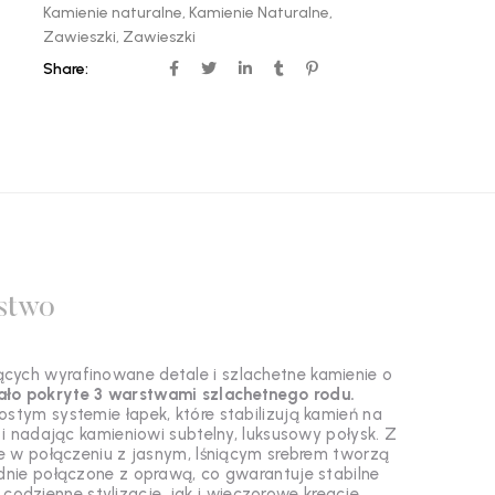
Kamienie naturalne
,
Kamienie Naturalne
,
Zawieszki
,
Zawieszki
Share:
stwo
iących wyrafinowane detale i szlachetne kamienie o
tało pokryte 3 warstwami szlachetnego rodu.
stym systemie łapek, które stabilizują kamień na
u i nadając kamieniowi subtelny, luksusowy połysk. Z
óre w połączeniu z jasnym, lśniącym srebrem tworzą
idnie połączone z oprawą, co gwarantuje stabilne
codzienne stylizacje, jak i wieczorowe kreacje.