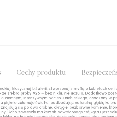
s
Cechy produktu
Bezpieczeń
ckiej, klasycznej biżuterii, stworzonej z myślą o kobietach cen
ze srebra próby 925 – bez niklu, nie uczula. Dodatkowo zos
 o ciemnym, intensywnym odcieniu niebieskiego, osadzony w pro
ru pięknie załamuje światło, podkreślając naturalną głębię kolor
łu znajdują się po dwa drobne, okrągłe, bezbarwne kamienie, kt
jny. Ucho zawieszki ma kształt odwróconego trójkąta i jest sol
ę lekko, wytwornie i elegancko, doskonale uzupełniając zarówno 