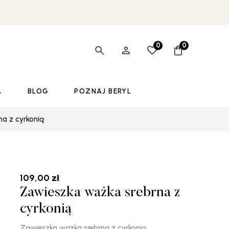
0
0
A
BLOG
POZNAJ BERYL
a z cyrkonią
109,00
zł
Zawieszka ważka srebrna z
cyrkonią
Zawieszka ważka srebrna z cyrkonią