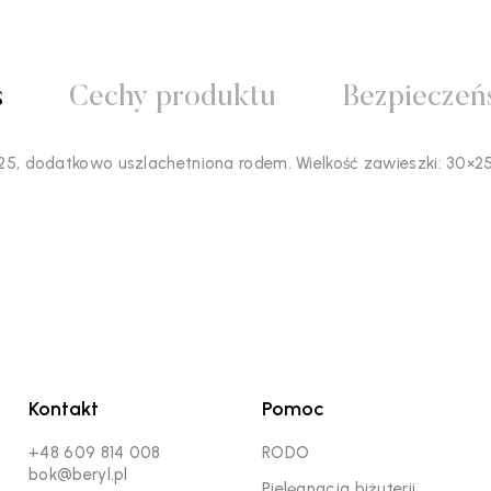
s
Cechy produktu
Bezpieczeń
25, dodatkowo uszlachetniona rodem. Wielkość zawieszki: 30×2
Kontakt
Pomoc
+48 609 814 008
RODO
bok@beryl.pl
Pielęgnacja biżuterii