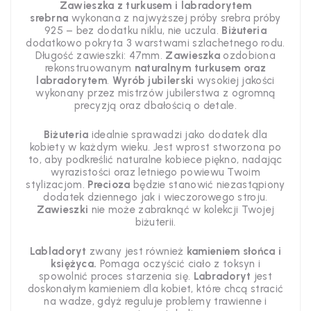
Zawieszka z turkusem i labradorytem
srebrna
wykonana z najwyższej próby srebra próby
925 – bez dodatku niklu, nie uczula.
Biżuteria
dodatkowo pokryta 3 warstwami szlachetnego rodu.
Długość zawieszki: 47mm.
Zawieszka
ozdobiona
rekonstruowanym
naturalnym turkusem oraz
labradorytem
.
Wyrób jubilerski
wysokiej jakości
wykonany przez mistrzów jubilerstwa z ogromną
precyzją oraz dbałością o detale.
Biżuteria
idealnie sprawadzi jako dodatek dla
kobiety w każdym wieku. Jest wprost stworzona po
to, aby podkreślić naturalne kobiece piękno, nadając
wyrazistości oraz letniego powiewu Twoim
stylizacjom.
Precioza
będzie stanowić niezastąpiony
dodatek dziennego jak i wieczorowego stroju.
Zawieszki
nie może zabraknąć w kolekcji Twojej
biżuterii.
Labladoryt
zwany jest również
kamieniem słońca i
księżyca.
Pomaga oczyścić ciało z toksyn i
spowolnić proces starzenia się.
Labradoryt
jest
doskonałym kamieniem dla kobiet, które chcą stracić
na wadze, gdyż reguluje problemy trawienne i