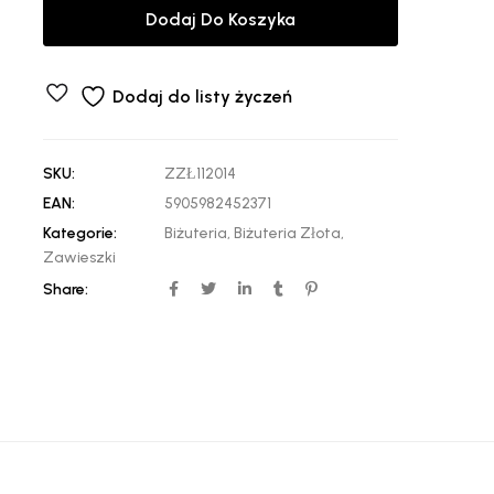
Dodaj Do Koszyka
Dodaj do listy życzeń
SKU:
ZZŁ112014
EAN:
5905982452371
Kategorie:
Biżuteria
,
Biżuteria Złota
,
Zawieszki
Share: