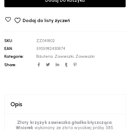
Dodaj Do Koszyka
Dodaj do listy życzeń
SKU:
ZZ041802
EAN:
5905982430874
Kategorie:
Biżuteria
,
Zawieszki
,
Zawieszki
Share:
Opis
Złoty krzyżyk zawieszka gładka błyszcząca.
Wisiorek
wykonany ze złota wysokiej próby 585.