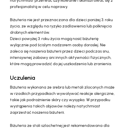
natychmiast przerwać użytkowanie i skonsultować się z
profesjonalistą w celu naprawy.
Biżuteria nie jest przeznaczona dla dzieci poniżej 3. roku
życia, ze względu na ryzyko zadławienia lub połknięcia
drobnych elementów.
Dzieci powyżej 3. roku życia mogą nosić biżuterię
wyłącznie pod ścisłym nadzorem osoby dorosłej. Nie
zaleca się noszenia biżuterii przez dzieci podczas snu,
intensywnej zabawy ani innych aktywności fizycznych,
które mogą prowadzić do jej uszkodzenia lub zranienia.
Uczulenia
Biżuteria wykonana ze srebra lub metali złoconych może
w rzadkich przypadkach wywoływać reakcje alergiczne,
takie jak podrażnienie skóry czy wysypka. W przypadku
wystąpienia takich objawów należy natychmiast
zaprzestać noszenia biżuterii.
Biżuteria ze stali szlachetnej jest rekomendowana dla