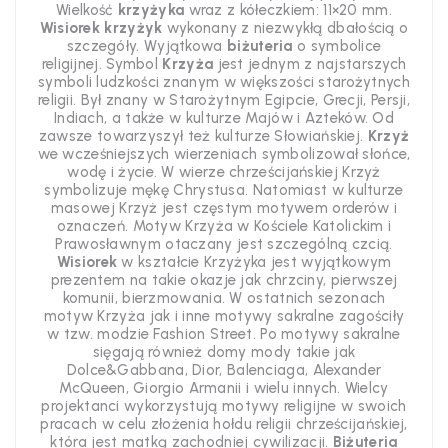
Wielkość
krzyżyka
wraz z kółeczkiem: 11×20 mm.
Wisiorek krzyżyk
wykonany z niezwykłą dbałością o
szczegóły. Wyjątkowa
biżuteria
o symbolice
religijnej. Symbol
Krzyża
jest jednym z najstarszych
symboli ludzkości znanym w większości starożytnych
religii. Był znany w Starożytnym Egipcie, Grecji, Persji,
Indiach, a także w kulturze Majów i Azteków. Od
zawsze towarzyszył też kulturze Słowiańskiej.
Krzyż
we wcześniejszych wierzeniach symbolizował słońce,
wodę i życie. W wierze chrześcijańskiej Krzyż
symbolizuje mękę Chrystusa. Natomiast w kulturze
masowej Krzyż jest częstym motywem orderów i
oznaczeń. Motyw Krzyża w Kościele Katolickim i
Prawosławnym otaczany jest szczególną czcią.
Wisiorek
w kształcie Krzyżyka jest wyjątkowym
prezentem na takie okazje jak chrzciny, pierwszej
komunii, bierzmowania. W ostatnich sezonach
motyw Krzyża jak i inne motywy sakralne zagościły
w tzw. modzie Fashion Street. Po motywy sakralne
sięgają również domy mody takie jak
Dolce&Gabbana, Dior, Balenciaga, Alexander
McQueen, Giorgio Armanii i wielu innych. Wielcy
projektanci wykorzystują motywy religijne w swoich
pracach w celu złożenia hołdu religii chrześcijańskiej,
która jest matką zachodniej cywilizacji.
Biżuteria