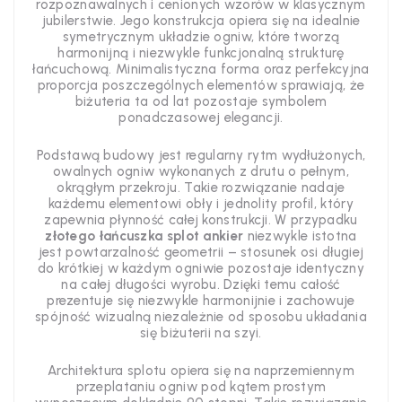
rozpoznawalnych i cenionych wzorów w klasycznym
jubilerstwie. Jego konstrukcja opiera się na idealnie
symetrycznym układzie ogniw, które tworzą
harmonijną i niezwykle funkcjonalną strukturę
łańcuchową. Minimalistyczna forma oraz perfekcyjna
proporcja poszczególnych elementów sprawiają, że
biżuteria ta od lat pozostaje symbolem
ponadczasowej elegancji.
Podstawą budowy jest regularny rytm wydłużonych,
owalnych ogniw wykonanych z drutu o pełnym,
okrągłym przekroju. Takie rozwiązanie nadaje
każdemu elementowi obły i jednolity profil, który
zapewnia płynność całej konstrukcji. W przypadku
złotego łańcuszka splot ankier
niezwykle istotna
jest powtarzalność geometrii – stosunek osi długiej
do krótkiej w każdym ogniwie pozostaje identyczny
na całej długości wyrobu. Dzięki temu całość
prezentuje się niezwykle harmonijnie i zachowuje
spójność wizualną niezależnie od sposobu układania
się biżuterii na szyi.
Architektura splotu opiera się na naprzemiennym
przeplataniu ogniw pod kątem prostym