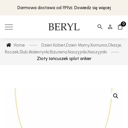
Darmowa dostawa od 199zł. Dowiedz się więcej
0
Home
Dzień Kobiet
,
Dzień Mamy
,
Komunia
,
Okazje
,
Roczek
,
Ślub
,
Walentynki
,
Biżuteria
,
Naszyjniki
,
Naszyjniki
Złoty łańcuszek splot ankier