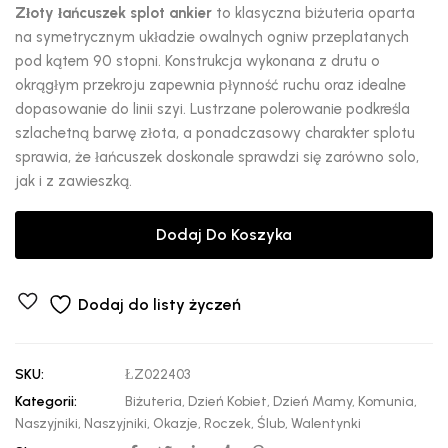
Złoty łańcuszek splot ankier
to klasyczna biżuteria oparta
na symetrycznym układzie owalnych ogniw przeplatanych
pod kątem 90 stopni. Konstrukcja wykonana z drutu o
okrągłym przekroju zapewnia płynność ruchu oraz idealne
dopasowanie do linii szyi. Lustrzane polerowanie podkreśla
szlachetną barwę złota, a ponadczasowy charakter splotu
sprawia, że łańcuszek doskonale sprawdzi się zarówno solo,
jak i z zawieszką.
Dodaj Do Koszyka
Dodaj do listy życzeń
SKU:
ŁZ022403
Kategorii:
Biżuteria
,
Dzień Kobiet
,
Dzień Mamy
,
Komunia
,
Naszyjniki
,
Naszyjniki
,
Okazje
,
Roczek
,
Ślub
,
Walentynki