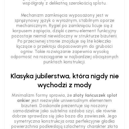
współgrały z delikatną szerokością splotu.
Mechanizm zamknięcia wyposażony jest w
sprężynowy język o wyraźnym, stabilnym oporze
mechanicznym. Rygiel po zamknięciu licuje się z
korpusem zapięcia, dzięki czemu element funkcyjny
pozostaje niemal niewidoczny w strukturze biżuterii.
Po przeciwnej stronie znajduje się lite kółeczko
łączące o przekroju dopasowanym do grubości
ogniw. Takie rozwiązanie zapewnia wysoką
odporność na rozciąganie w najbardziej obciążonych
punktach konstrukcji.
Klasyka jubilerstwa, która nigdy nie
wychodzi z mody
Minimalizm formy sprawia, że
złoty łańcuszek splot
ankier
jest niezwykle uniwersalnym elementem
biżuterii. Doskonale prezentuje się noszony
samodzielnie jako subtelna ozdoba szyi, ale równie
dobrze sprawdza się jako baza dla zawieszek. Jego
symetryczna konstrukcja oraz perfekcyjnie gładka
powierzchnia podkreślają szlachetny charakter złota