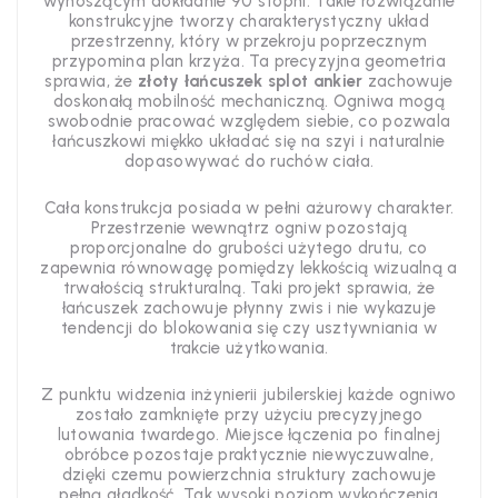
wynoszącym dokładnie 90 stopni. Takie rozwiązanie
konstrukcyjne tworzy charakterystyczny układ
przestrzenny, który w przekroju poprzecznym
przypomina plan krzyża. Ta precyzyjna geometria
sprawia, że
złoty łańcuszek splot ankier
zachowuje
doskonałą mobilność mechaniczną. Ogniwa mogą
swobodnie pracować względem siebie, co pozwala
łańcuszkowi miękko układać się na szyi i naturalnie
dopasowywać do ruchów ciała.
Cała konstrukcja posiada w pełni ażurowy charakter.
Przestrzenie wewnątrz ogniw pozostają
proporcjonalne do grubości użytego drutu, co
zapewnia równowagę pomiędzy lekkością wizualną a
trwałością strukturalną. Taki projekt sprawia, że
łańcuszek zachowuje płynny zwis i nie wykazuje
tendencji do blokowania się czy usztywniania w
trakcie użytkowania.
Z punktu widzenia inżynierii jubilerskiej każde ogniwo
zostało zamknięte przy użyciu precyzyjnego
lutowania twardego. Miejsce łączenia po finalnej
obróbce pozostaje praktycznie niewyczuwalne,
dzięki czemu powierzchnia struktury zachowuje
pełną gładkość. Tak wysoki poziom wykończenia