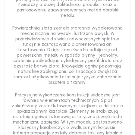
świadczy o dużej dokładności produkcji oraz o
zastosowaniu zaawansowanych metod obróbki
metalu.
Powierzchnia złota została starannie wypolerowana
mechanicznie na wysoki, lustrzany połysk. W
przeciwieństwie do wielu nowoczesnych splotów,
tutaj nie zastosowano diamentowania ani
fasetowania. Dzięki temu światło odbija się od
powierzchni metalu w sposób płynny i jednolity,
subtelnie podkreślając cylindryczny profil drutu oraz
czystość barwy złota. Krawędzie ogniw pozostają
naturalnie zaokrąglone, co znacząco zwiększa
komfort użytkowania i eliminuje ryzyko zahaczania
biżuterii o tkaniny.
Precyzyjne wykończenie konstrukcji widoczne jest
również w elementach technicznych. Splot
zakończony został lutowanymi tulejkami o delikatnie
spłaszczonym kształcie. Elementy te stabilizują
ostatnie ogniwa i stanowią estetyczne przejście do
mechanizmu zapięcia. W tym modelu zastosowano
klasyczny karabińczyk o wydłużonym korpusie,
którego proporcje zostały dobrane tak, aby idealnie