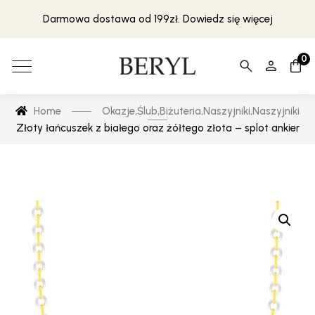
Darmowa dostawa od 199zł. Dowiedz się więcej
0
Home
Okazje
,
Ślub
,
Biżuteria
,
Naszyjniki
,
Naszyjniki
Złoty łańcuszek z białego oraz żółtego złota – splot ankier