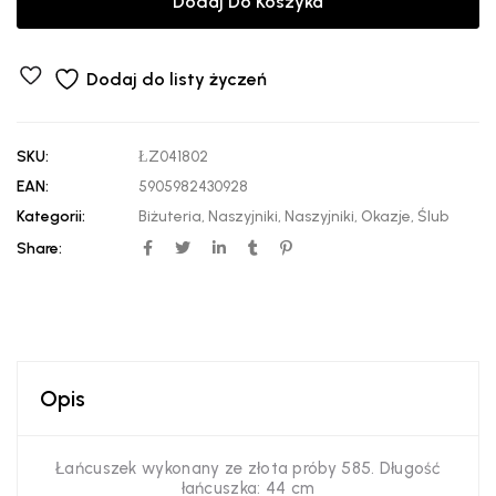
Dodaj Do Koszyka
Dodaj do listy życzeń
SKU:
ŁZ041802
EAN:
5905982430928
Kategorii:
Biżuteria
,
Naszyjniki
,
Naszyjniki
,
Okazje
,
Ślub
Share:
Opis
Łańcuszek wykonany ze złota próby 585. Długość
łańcuszka: 44 cm