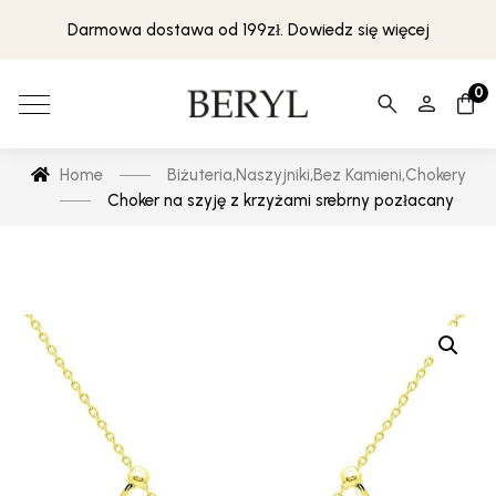
Darmowa dostawa od 199zł. Dowiedz się więcej
0
Home
Biżuteria
,
Naszyjniki
,
Bez Kamieni
,
Chokery
Choker na szyję z krzyżami srebrny pozłacany