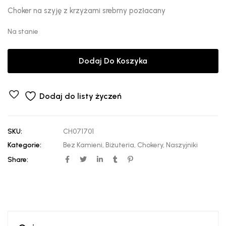
Choker na szyję z krzyżami srebrny pozłacany
Na stanie
Dodaj Do Koszyka
Dodaj do listy życzeń
SKU:
CH071701
Kategorie:
Bez Kamieni
,
Biżuteria
,
Chokery
,
Naszyjniki
Share: