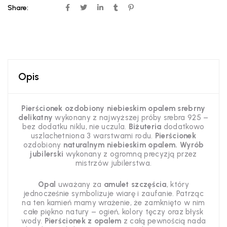
Share:
Opis
Pierścionek ozdobiony niebieskim opalem srebrny
delikatny
wykonany z najwyższej próby srebra 925 –
bez dodatku niklu, nie uczula.
Biżuteria
dodatkowo
uszlachetniona 3 warstwami rodu.
Pierścionek
ozdobiony
naturalnym niebieskim opalem.
Wyrób
jubilerski
wykonany z ogromną precyzją przez
mistrzów jubilerstwa.
Opal
uważany za
amulet szczęścia
, który
jednocześnie symbolizuje wiarę i zaufanie. Patrząc
na ten kamień mamy wrażenie, że zamknięto w nim
całe piękno natury – ogień, kolory tęczy oraz błysk
wody.
Pierścionek z opalem
z całą pewnością nada