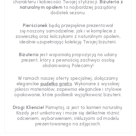
charakteru i kobiecości Twojej stylizacji.
Biżuteria z
naturalnym opalem
to najbardziej pożądany
dodatek sezonu.
Pierścionek
będą przepięknie prezentował
się noszony samodzielnie, jak i w komplecie z
zawieszką oraz kolczykami z naturalnym opalem,
idealnie uzupełniając kolekcję Twojej biżuterii.
Biżuteria
jest wspaniałą propozycją na udany
prezent, który z pewnością zachwyci osobę
obdarowaną. Polecamy!
W ramach naszej oferty specjalnej, dołączamy
eleganckie
pudełko gratis
. Wykonane z wysokiej
jakości materiałów, zapewnia eleganckie i stylowe
opakowanie, które podkreśli wyjątkowość biżuterii.
Drogi Kliencie!
Pamiętaj, iż jest to kamień naturalny.
Każdy jest unikatowy i może się delikatnie różnić
odcieniem, wybarwieniem, inkluzjami od modelu
prezentowanego na zdjęciach.