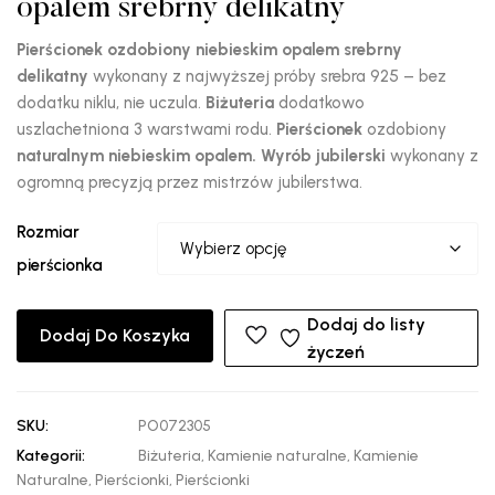
opalem srebrny delikatny
Pierścionek ozdobiony niebieskim opalem srebrny
delikatny
wykonany z najwyższej próby srebra 925 – bez
dodatku niklu, nie uczula.
Biżuteria
dodatkowo
uszlachetniona 3 warstwami rodu.
Pierścionek
ozdobiony
naturalnym niebieskim opalem.
Wyrób jubilerski
wykonany z
ogromną precyzją przez mistrzów jubilerstwa.
Rozmiar
pierścionka
Dodaj do listy
Dodaj Do Koszyka
życzeń
SKU:
PO072305
Kategorii:
Biżuteria
,
Kamienie naturalne
,
Kamienie
Naturalne
,
Pierścionki
,
Pierścionki