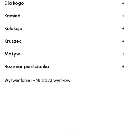
Dla kogo
+
Kamień
+
Kolekcja
+
Kruszec
+
Motyw
+
Rozmiar pierścionka
+
Posortowane
Wyświetlanie 1–48 z 323 wyników
według
najnowszych