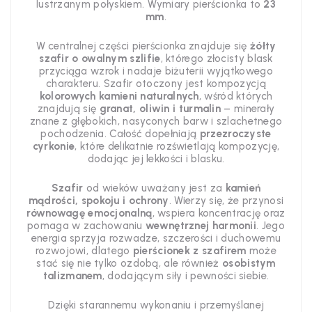
lustrzanym połyskiem. Wymiary pierścionka to
23
mm
.
W centralnej części pierścionka znajduje się
żółty
szafir o owalnym szlifie
, którego złocisty blask
przyciąga wzrok i nadaje biżuterii wyjątkowego
charakteru. Szafir otoczony jest kompozycją
kolorowych kamieni naturalnych
, wśród których
znajdują się
granat, oliwin i turmalin
– minerały
znane z głębokich, nasyconych barw i szlachetnego
pochodzenia. Całość dopełniają
przezroczyste
cyrkonie
, które delikatnie rozświetlają kompozycję,
dodając jej lekkości i blasku.
Szafir
od wieków uważany jest za
kamień
mądrości, spokoju i ochrony
. Wierzy się, że przynosi
równowagę emocjonalną
, wspiera koncentrację oraz
pomaga w zachowaniu
wewnętrznej harmonii
. Jego
energia sprzyja rozwadze, szczerości i duchowemu
rozwojowi, dlatego
pierścionek z szafirem
może
stać się nie tylko ozdobą, ale również
osobistym
talizmanem
, dodającym siły i pewności siebie.
Dzięki starannemu wykonaniu i przemyślanej