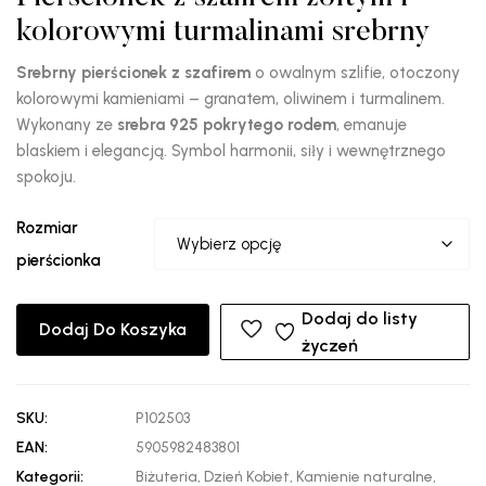
kolorowymi turmalinami srebrny
Srebrny pierścionek z szafirem
o owalnym szlifie, otoczony
kolorowymi kamieniami – granatem, oliwinem i turmalinem.
Wykonany ze
srebra 925 pokrytego rodem
, emanuje
blaskiem i elegancją. Symbol harmonii, siły i wewnętrznego
spokoju.
Rozmiar
pierścionka
Dodaj do listy
Dodaj Do Koszyka
życzeń
SKU:
P102503
EAN:
5905982483801
Kategorii:
Biżuteria
,
Dzień Kobiet
,
Kamienie naturalne
,