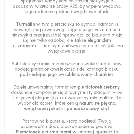
spojrzenia. Każdy kamień został precyzyjnie
osadzony w srebrze próby 925, by w pełni wydobyć
jego naturalne piękno i wyjątkowy blask.
Turmalin
w tym pierścionku to symbol harmonii i
wewnętrznej równowagi. Jego energetyczna moc i
niezwykła przejrzystość sprawiają, że biżuteria staje
się nie tylko ozdobą, ale także eleganckim
talizmanem – idealnym zarówno na co dzień, jak i na
wyjątkowe okazje.
Subtelne
cyrkonie
, rozmieszczone wokół turmalinów,
dodają pierścionkowi lekkości i delikatnego blasku,
podkreślając jego wysublimowany charakter.
Dzięki uniwersalnej formie ten
pierścionek srebrny
doskonale komponuje się z różnymi stylizacjami – od
klasycznej elegancji po nowoczesny minimalizm. To
wybór dla kobiet, które cenią
naturalne piękno,
wyjątkową jakość i ponadczasowy styl
.
Postaw na biżuterię, która podkreśli Twoją
osobowość i doda blasku każdemu gestowi.
Pierścionek z turmalinami
w srebrnej oprawie to