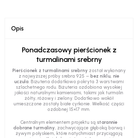
Opis
Ponadczasowy pierścionek z
turmalinami srebrny
Pierścionek z turmalinami srebrny
został wykonany
z najwyższej próby srebra 925 –
bez niklu, nie
uczula
. Biżuteria dodatkowo pokryta 3 warstwami
szlachetnego rodu. Biżuteria ozdobiona wysokiej
jakości naturalnymi kamieniami, takimi jak turmalin
żółty, różowy i zielony. Dodatkowo wokół
umieszczone zostały białe cyrkonie. Wielkość części
ozdobnej 15×17 mm.
Centralnym elementem projektu są
starannie
dobrane turmaliny
, zachwycające głęboką barwą i
żywym połyskiem, które natychmiast przyciągają