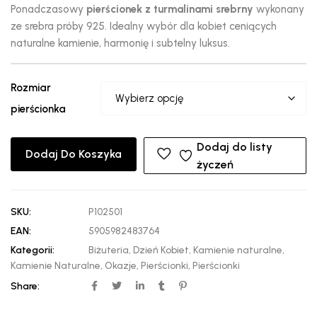
Ponadczasowy
pierścionek z turmalinami srebrny
wykonany
ze srebra próby 925. Idealny wybór dla kobiet ceniących
naturalne kamienie, harmonię i subtelny luksus.
Rozmiar
pierścionka
Dodaj do listy
Dodaj Do Koszyka
życzeń
SKU:
P102501
EAN:
5905982483764
Kategorii:
Biżuteria
,
Dzień Kobiet
,
Kamienie naturalne
,
Kamienie Naturalne
,
Okazje
,
Pierścionki
,
Pierścionki
Share: