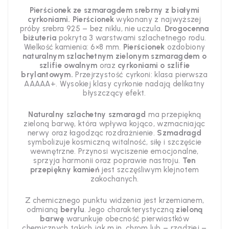
Pierścionek ze szmaragdem srebrny z białymi
cyrkoniami. Pierścionek
wykonany z najwyższej
próby srebra 925 – bez niklu, nie uczula.
Drogocenna
biżuteria
pokryta 3 warstwami szlachetnego rodu.
Wielkość kamienia: 6×8 mm.
Pierścionek
ozdobiony
naturalnym szlachetnym zielonym szmaragdem o
szlifie owalnym
oraz
cyrkoniami o szlifie
brylantowym.
Przejrzystość cyrkoni: klasa pierwsza
AAAAA+. Wysokiej klasy cyrkonie nadają delikatny
błyszczący efekt.
Naturalny szlachetny szmaragd
ma przepiękną
zieloną barwę, która wpływa kojąco, wzmacniając
nerwy oraz łagodząc rozdrażnienie.
Szmadragd
symbolizuje kosmiczną witalność, siłę i szczęście
wewnętrzne. Przynosi wyciszenie emocjonalne,
sprzyja harmonii oraz poprawie nastroju.
Ten
przepiękny kamień
jest szczęśliwym klejnotem
zakochanych.
Z chemicznego
punktu widzenia jest krzemianem,
odmianą
berylu
. Jego charakterystyczną
zieloną
barwę
warunkuje obecność
pierwiastków
chemicznych takich jak m.in. chrom lub
– rzadziej –