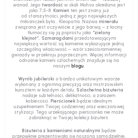
wanad. Jego
twardość
w skali Mohsa określana jest
jako 7,5-8.
Kamień
ten jest znany już
od
starożytności, jedną z jego największych
miłośniczek
była… Kleopatra.
Nazwa
minerału
związana jest oczywiście z jego barwą
– z łaciny
tłumaczy się ją po
prostu jako
“zielony
klejnot”.
Szmaragdami
przedstawiającymi
największą wartość są
kamienie wykazujące jedną
szczególną właściwość – wzór sześcioramiennej
gwiazdy
w przekroju poprzecznym
. Więcej informacji
odnośnie kamieni szlachetnych znajduje się na
naszym
blogu
.
Wyrób jubilerski
o bardzo unikatowym wzorze
wykonany z ogromną precyzją oraz mistrzowskim
kunsztem w każdym detalu.
Szlachetna biżuteria
nadaje subtelności, delikatności, a zarazem
kobiecości.
Pierścionek
będzie idealnym
uzupełnieniem Twojej codziennej oraz wieczorowej
stylizacji. Tego urzekającego pierścionka nie może
zabraknąć w Twojej kolekcji biżuterii.
Biżuteria z kamieniami naturalnymi
będzie
przepięknie prezentowała się noszona samodzielnie,