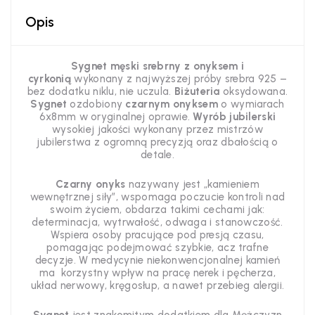
Opis
Sygnet męski srebrny z onyksem i
cyrkonią
wykonany z najwyższej próby srebra 925 –
bez dodatku niklu, nie uczula.
Biżuteria
oksydowana.
Sygnet
ozdobiony
czarnym onyksem
o wymiarach
6x8mm w oryginalnej oprawie.
Wyrób jubilerski
wysokiej jakości wykonany przez mistrzów
jubilerstwa z ogromną precyzją oraz dbałością o
detale.
Czarny onyks
nazywany jest „kamieniem
wewnętrznej siły”,
wspomaga poczucie kontroli nad
swoim życiem, obdarza takimi cechami jak:
determinacja, wytrwałość, odwaga i stanowczość.
Wspiera osoby pracujące pod presją czasu,
pomagając podejmować szybkie, acz trafne
decyzje. W medycynie niekonwencjonalnej kamień
ma korzystny wpływ na pracę nerek i pęcherza,
układ nerwowy, kręgosłup, a nawet przebieg alergii.