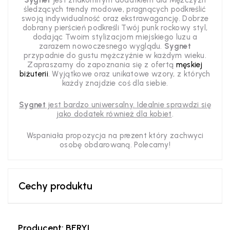
Sygnet
jest znakomitym dodatkiem dla Mężczyzn
śledzących trendy modowe, pragnących podkreślić
swoją indywidualność oraz ekstrawagancję. Dobrze
dobrany pierścień podkreśli Twój punk rockowy styl,
dodając Twoim stylizacjom miejskiego luzu a
zarazem nowoczesnego wyglądu.
Sygnet
przypadnie do gustu mężczyźnie w każdym wieku.
Zapraszamy do zapoznania się z ofertą
męskiej
biżuterii
. Wyjątkowe oraz unikatowe wzory, z których
każdy znajdzie coś dla siebie.
Sygnet
jest bardzo uniwersalny. Idealnie sprawdzi się
jako dodatek również dla kobiet
.
Wspaniała propozycja na prezent który zachwyci
osobę obdarowaną. Polecamy!
Cechy produktu
Producent: BERYL