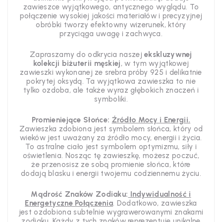
zawieszce wyjątkowego, antycznego wyglądu. To
połączenie wysokiej jakości materiałów i precyzyjnej
obróbki tworzy efektowny wizerunek, który
przyciąga uwagę i zachwyca.
Zapraszamy do odkrycia naszej
ekskluzywnej
kolekcji biżuterii męskiej
, w tym wyjątkowej
zawieszki wykonanej ze srebra próby 925 i delikatnie
pokrytej oksydą. Ta wyjątkowa zawieszka to nie
tylko ozdoba, ale także wyraz głębokich znaczeń i
symboliki.
Promieniejące Słońce:
Źródło Mocy i Energii.
Zawieszka zdobiona jest symbolem słońca, który od
wieków jest uważany za źródło mocy, energii i życia.
To astralne ciało jest symbolem optymizmu, siły i
oświetlenia. Nosząc tę zawieszkę, możesz poczuć,
że przenosisz ze sobą promienie słońca, które
dodają blasku i energii twojemu codziennemu życiu.
Mądrość Znaków Zodiaku:
Indywidualność i
Energetyczne Połączenia
. Dodatkowo, zawieszka
jest ozdobiona subtelnie wygrawerowanymi znakami
zodiaku. Każdy z tych znaków reprezentuje unikalne