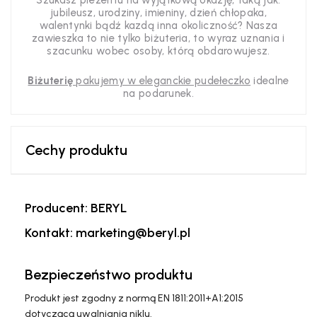
Szukasz prezentu na wyjątkową okazję, taką jak:
jubileusz, urodziny, imieniny, dzień chłopaka,
walentynki bądź kazdą inna okoliczność? Nasza
zawieszka to nie tylko biżuteria, to wyraz uznania i
szacunku wobec osoby, którą obdarowujesz.
Biżuterię
pakujemy w eleganckie pudełeczko
idealne
na podarunek.
Cechy produktu
Producent: BERYL
Kontakt: marketing@beryl.pl
Bezpieczeństwo produktu
Produkt jest zgodny z normą EN 1811:2011+A1:2015
dotyczącą uwalniania niklu.