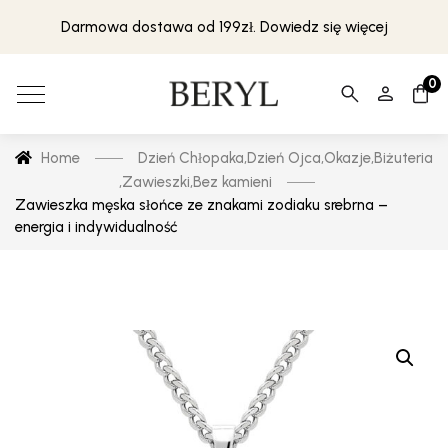
Darmowa dostawa od 199zł. Dowiedz się więcej
0
Home
Dzień Chłopaka
,
Dzień Ojca
,
Okazje
,
Biżuteria
,
Zawieszki
,
Bez kamieni
Zawieszka męska słońce ze znakami zodiaku srebrna –
energia i indywidualność