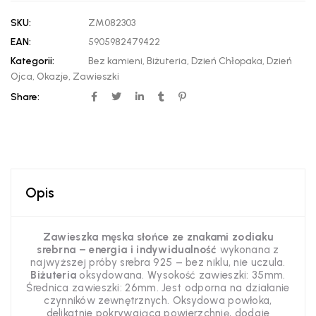
SKU:
ZM082303
EAN:
5905982479422
Kategorii:
Bez kamieni
,
Biżuteria
,
Dzień Chłopaka
,
Dzień
Ojca
,
Okazje
,
Zawieszki
Share:
Opis
Zawieszka męska słońce ze znakami zodiaku
srebrna – energia i indywidualność
wykonana z
najwyższej próby srebra 925 – bez niklu, nie uczula.
Biżuteria
oksydowana. Wysokość zawieszki: 35mm.
Średnica zawieszki: 26mm. Jest odporna na działanie
czynników zewnętrznych. Oksydowa powłoka,
delikatnie pokrywająca powierzchnię, dodaje