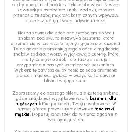
cechy, energia i charakterystyki osobowości. Nosząc
zawieszkę z symbolem znaku zodiaku, możesz
przenosić ze sobą mądrość kosmicznych wpływów,
które kształtują Twoją indywidualność.
Nasza zawieszka zdobiona symbolem słońca i
znakami zodiaku, to niezwykła biżuteria, która
przenosi cię w kosmiczne rejony i głębokie znaczenia.
To połączenie promieniującego słońca z mądrością
znaków zodiaku tworzy wyjątkową biżuterię, która
nie tylko pięknie zdobi, ale także inspiruje i
przypomina o naszych kosmicznych korzeniach.
Wybierz tę zawieszkę, by nosić ze sobą promienie
słońca i mądrość gwiazd – wszystko to zawsze
blisko twojego serca.
Zapraszamy do naszego sklepu z biżuterią srebrną,
gdzie znajdziesz wyjątkowe wzory
biżuterii dla
mężczyzn
, które podkreślą Twoją osobowość. W
naszej ofercie prezentujemy również
łańcuszki
męskie
.
Dopasuj łańcuszek do wisiorka zgodnie z
własnym gustem.