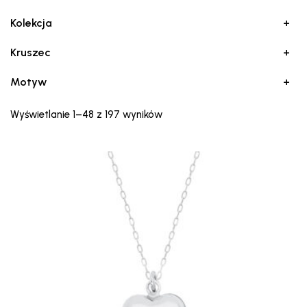
Kolekcja
+
Kruszec
+
Motyw
+
Posortowane
Wyświetlanie 1–48 z 197 wyników
według
najnowszych