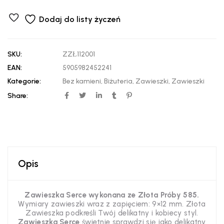
Dodaj do listy życzeń
SKU:
ZZŁ112001
EAN:
5905982452241
Kategorie:
Bez kamieni
,
Biżuteria
,
Zawieszki
,
Zawieszki
Share:
Opis
Zawieszka Serce wykonana ze Złota Próby 585.
Wymiary zawieszki wraz z zapięciem: 9×12 mm. Złota
Zawieszka podkreśli Twój delikatny i kobiecy styl.
Zawieszka Serce
świetnie sprawdzi się jako delikatny