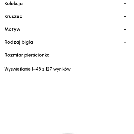
Kolekcja
+
Kruszec
+
Motyw
+
Rodzaj bigla
+
Rozmiar pierścionka
+
Posortowane
Wyświetlanie 1–48 z 127 wyników
według
najnowszych