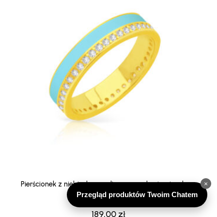
Pierścionek z niebieską emalią oraz cyrkoniami srebrny
×
Przegląd produktów Twoim Chatem
pozłacany
189,00
zł