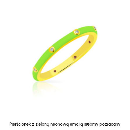
Pierścionek z zieloną neonową emalią srebrny pozłacany