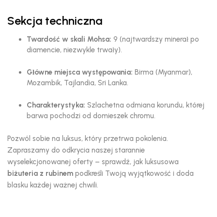
Sekcja techniczna
Twardość w skali Mohsa:
9 (najtwardszy minerał po
diamencie,
niezwykle trwały).
Główne miejsca występowania:
Birma (Myanmar),
Mozambik,
Tajlandia,
Sri Lanka.
Charakterystyka:
Szlachetna odmiana korundu,
której
barwa pochodzi od domieszek chromu.
Pozwól sobie na luksus,
który przetrwa pokolenia.
Zapraszamy do odkrycia naszej starannie
wyselekcjonowanej oferty – sprawdź,
jak luksusowa
biżuteria z rubinem
podkreśli Twoją wyjątkowość i doda
blasku każdej ważnej chwili.