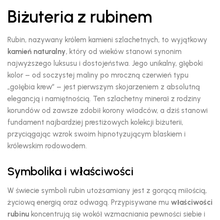
Biżuteria z rubinem
Rubin,
nazywany królem kamieni szlachetnych,
to wyjątkowy
kamień naturalny
,
który od wieków stanowi synonim
najwyższego luksusu i dostojeństwa.
Jego unikalny,
głęboki
kolor – od soczystej maliny po mroczną czerwień typu
„gołębia krew” – jest pierwszym skojarzeniem z absolutną
elegancją i namiętnością.
Ten szlachetny minerał z rodziny
korundów od zawsze zdobił korony władców,
a dziś stanowi
fundament najbardziej prestiżowych kolekcji biżuterii,
przyciągając wzrok swoim hipnotyzującym blaskiem i
królewskim rodowodem.
Symbolika i właściwości
W świecie symboli rubin utożsamiany jest z gorącą miłością,
życiową energią oraz odwagą.
Przypisywane mu
właściwości
rubinu
koncentrują się wokół wzmacniania pewności siebie i