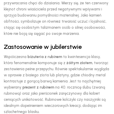
przywracania chęci do działania.
Wierzy się,
że ten czerwony
klejnot chroni właściciela przed negatywnymi wpływami i
sprzyja budowaniu pomyślności materialnej.
Jako kamień
obfitości,
symbolizuje on również trwałość uczuć i lojalność,
stając się osobistym talizmanem osób o silnej osobowości,
które nie boją się sięgać po swoje marzenia.
Zastosowanie w jubilerstwie
Współczesna
biżuteria z rubinem
to kwintesencja klasy,
która fenomenalnie komponuje się z
żółtym złotem
,
tworząc
zestawienia pełne przepychu.
Równie spektakularnie wygląda
w oprawie z białego złota lub platyny,
gdzie chłodny metal
kontrastuje z gorącą barwą kamienia.
Jest to najchętniej
wybierany
prezent z rubinem
na 40.
rocznicę ślubu (zwaną
rubinową) oraz jako pierścionek zaręczynowy dla kobiet
ceniących unikatowość.
Rubinowe kolczyki czy naszyjniki są
idealnym dopełnieniem wieczorowych kreacji,
dodając im
szlachetnego blasku.