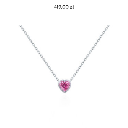
419,00
zł