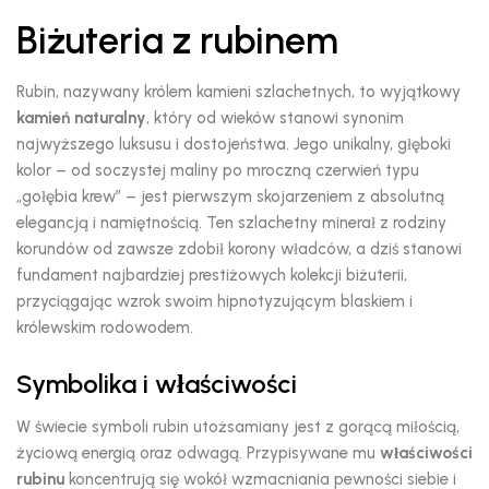
Biżuteria z rubinem
Rubin,
nazywany królem kamieni szlachetnych,
to wyjątkowy
kamień naturalny
,
który od wieków stanowi synonim
najwyższego luksusu i dostojeństwa.
Jego unikalny,
głęboki
kolor – od soczystej maliny po mroczną czerwień typu
„gołębia krew” – jest pierwszym skojarzeniem z absolutną
elegancją i namiętnością.
Ten szlachetny minerał z rodziny
korundów od zawsze zdobił korony władców,
a dziś stanowi
fundament najbardziej prestiżowych kolekcji biżuterii,
przyciągając wzrok swoim hipnotyzującym blaskiem i
królewskim rodowodem.
Symbolika i właściwości
W świecie symboli rubin utożsamiany jest z gorącą miłością,
życiową energią oraz odwagą.
Przypisywane mu
właściwości
rubinu
koncentrują się wokół wzmacniania pewności siebie i