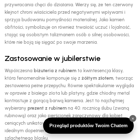
przywracania chęci do działania.
Wierzy się,
że ten czerwony
klejnot chroni właściciela przed negatywnymi wpływami i
sprzyja budowaniu pomyślności materialnej.
Jako kamień
obfitości,
symbolizuje on również trwałość uczuć i lojalność,
stając się osobistym talizmanem osób o silnej osobowości,
które nie boją się sięgać po swoje marzenia.
Zastosowanie w jubilerstwie
Współczesna
biżuteria z rubinem
to kwintesencja klasy,
która fenomenalnie komponuje się z
żółtym złotem
,
tworząc
zestawienia pełne przepychu.
Równie spektakularnie wygląda
w oprawie z białego złota lub platyny,
gdzie chłodny metal
kontrastuje z gorącą barwą kamienia.
Jest to najchętniej
wybierany
prezent z rubinem
na 40.
rocznicę ślubu (zwaną
rubinową) oraz jako pierścionek zaręczynowy dla kobiet
×
ceniących unikatowość.
Rubinowe kolczyki czy naszyjniki są
Przegląd produktów Twoim Chatem
idealnym dopełnieniem wieczorowych kreacji,
dodając im
szlachetnego blasku.