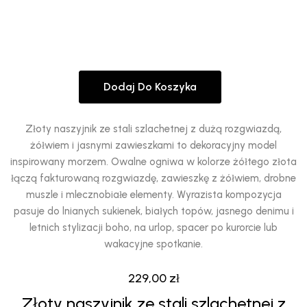
Dodaj Do Koszyka
Złoty naszyjnik ze stali szlachetnej z dużą rozgwiazdą,
żółwiem i jasnymi zawieszkami to dekoracyjny model
inspirowany morzem. Owalne ogniwa w kolorze żółtego złota
łączą fakturowaną rozgwiazdę, zawieszkę z żółwiem, drobne
muszle i mlecznobiałe elementy. Wyrazista kompozycja
pasuje do lnianych sukienek, białych topów, jasnego denimu i
letnich stylizacji boho, na urlop, spacer po kurorcie lub
wakacyjne spotkanie.
229,00
zł
Złoty naszyjnik ze stali szlachetnej z