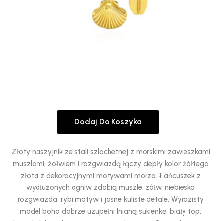
Dodaj Do Koszyka
Złoty naszyjnik ze stali szlachetnej z morskimi zawieszkami
muszlami, żółwiem i rozgwiazdą łączy ciepły kolor żółtego
złota z dekoracyjnymi motywami morza. Łańcuszek z
wydłużonych ogniw zdobią muszle, żółw, niebieska
rozgwiazda, rybi motyw i jasne kuliste detale. Wyrazisty
model boho dobrze uzupełni lnianą sukienkę, biały top,