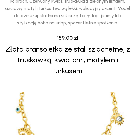
kolorach. Czerwony kwiat, truskawka z zielonym listkiem,
ażurowy motyl i turkus tworzą lekki, wakacyjny akcent. Model
dobrze uzupełni lnianą sukienkę, biały top, jeansy lub
stylizację boho na urlop, spacer i letnie spotkania.
159,00
zł
Złota bransoletka ze stali szlachetnej z
truskawką, kwiatami, motylem i
turkusem