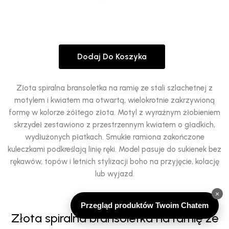
Dodaj Do Koszyka
Złota spiralna bransoletka na ramię ze stali szlachetnej z
motylem i kwiatem ma otwartą, wielokrotnie zakrzywioną
formę w kolorze żółtego złota. Motyl z wyraźnym żłobieniem
skrzydeł zestawiono z przestrzennym kwiatem o gładkich,
wydłużonych płatkach. Smukłe ramiona zakończone
kuleczkami podkreślają linię ręki. Model pasuje do sukienek bez
rękawów, topów i letnich stylizacji boho na przyjęcie, kolację
lub wyjazd.
×
69,00
zł
Przegląd produktów Twoim Chatem
Złota spiralna bransoletka na ramię ze