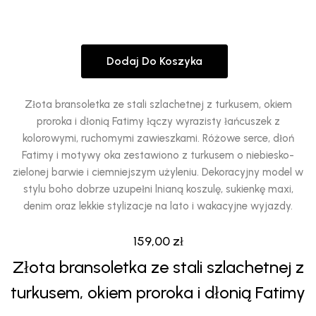
Dodaj Do Koszyka
Złota bransoletka ze stali szlachetnej z turkusem, okiem
proroka i dłonią Fatimy łączy wyrazisty łańcuszek z
kolorowymi, ruchomymi zawieszkami. Różowe serce, dłoń
Fatimy i motywy oka zestawiono z turkusem o niebiesko-
zielonej barwie i ciemniejszym użyleniu. Dekoracyjny model w
stylu boho dobrze uzupełni lnianą koszulę, sukienkę maxi,
denim oraz lekkie stylizacje na lato i wakacyjne wyjazdy.
159,00
zł
Złota bransoletka ze stali szlachetnej z
turkusem, okiem proroka i dłonią Fatimy