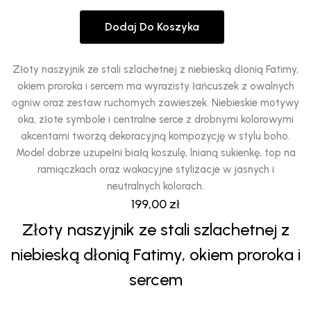
Dodaj Do Koszyka
Złoty naszyjnik ze stali szlachetnej z niebieską dłonią Fatimy,
okiem proroka i sercem ma wyrazisty łańcuszek z owalnych
ogniw oraz zestaw ruchomych zawieszek. Niebieskie motywy
oka, złote symbole i centralne serce z drobnymi kolorowymi
akcentami tworzą dekoracyjną kompozycję w stylu boho.
Model dobrze uzupełni białą koszulę, lnianą sukienkę, top na
ramiączkach oraz wakacyjne stylizacje w jasnych i
neutralnych kolorach.
199,00
zł
Złoty naszyjnik ze stali szlachetnej z
niebieską dłonią Fatimy, okiem proroka i
sercem