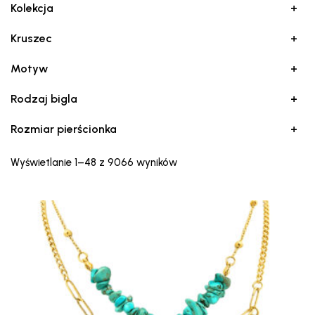
Kolekcja
+
Kruszec
+
Motyw
+
Rodzaj bigla
+
Rozmiar pierścionka
+
Posortowane
Wyświetlanie 1–48 z 9066 wyników
według
najnowszych