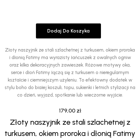
Dodaj Do Koszyka
Złoty naszyjnik ze stali szlachetnej z turkusem, okiem proroka
i dłonią Fatimy ma wyrazisty łańcuszek z owalnych ogniw
oraz kilka dekoracyjnych zawieszek. Różowe motywy oka,
serce i dłoń Fatimy łączą się z turkusem o nieregularnym
kształcie i ciemniejszym użyleniu. To efektowny dodatek w
stylu boho do białej koszuli, topu, sukienki i letnich stylizacji na
co dzień, wyjazd, spotkanie lub wieczorne wyjście.
179,00
zł
Złoty naszyjnik ze stali szlachetnej z
turkusem, okiem proroka i dłonią Fatimy