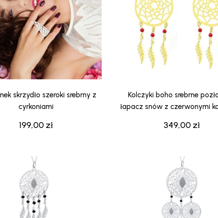
onek skrzydło szeroki srebrny z
Kolczyki boho srebrne poz
cyrkoniami
łapacz snów z czerwonymi ko
199,00
zł
349,00
zł