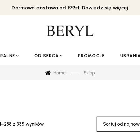
Darmowa dostawa od 199zł. Dowiedz się więcej
URALNE
OD SERCA
PROMOCJE
UBRANI
Home
Sklep
Posortowane
41–288 z 335 wyników
Sortuj od najno
według
najnowszych