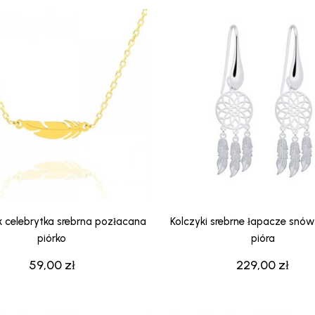
k celebrytka srebrna pozłacana
Kolczyki srebrne łapacze snó
piórko
pióra
59,00
zł
229,00
zł