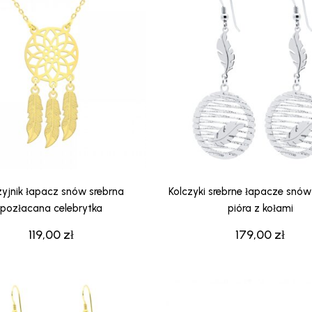
yjnik łapacz snów srebrna
Kolczyki srebrne łapacze snó
pozłacana celebrytka
pióra z kołami
119,00
zł
179,00
zł