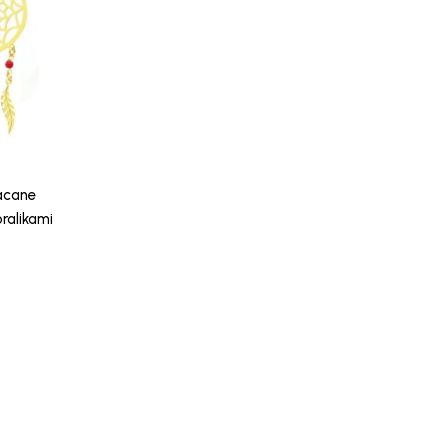
łacane
ralikami