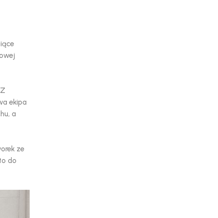
)
siące
mowej
 Z
wa ekipa
hu, a
worek ze
to do