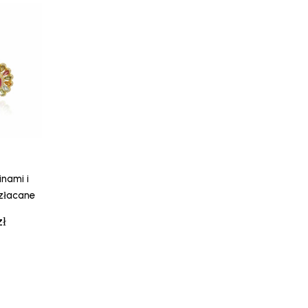
inami i
złacane
zł