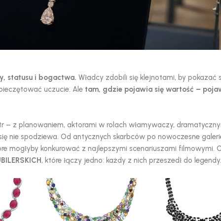
y, statusu i bogactwa.
Władcy zdobili się klejnotami, by pokazać
ypieczętować uczucie. Ale
tam, gdzie pojawia się wartość – pojaw
teatr – z planowaniem, aktorami w rolach włamywaczy, dramatyczn
t się nie spodziewa. Od antycznych skarbców po nowoczesne galeri
które mogłyby konkurować z najlepszymi scenariuszami filmowymi.
BILERSKICH
, które łączy jedno: każdy z nich przeszedł do legendy