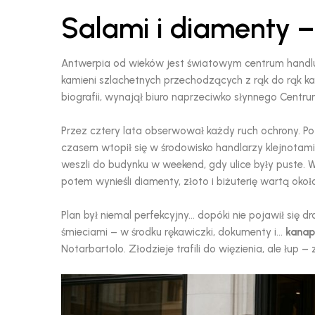
Salami i diamenty –
Antwerpia od wieków jest światowym centrum handlu 
kamieni szlachetnych przechodzących z rąk do rąk każ
biografii, wynajął biuro naprzeciwko słynnego Cent
Przez cztery lata obserwował każdy ruch ochrony. P
czasem wtopił się w środowisko handlarzy klejnotami
weszli do budynku w weekend, gdy ulice były puste. W 
potem wynieśli diamenty, złoto i biżuterię wartą oko
Plan był niemal perfekcyjny… dopóki nie pojawił się dr
śmieciami – w środku rękawiczki, dokumenty i…
kanap
Notarbartolo. Złodzieje trafili do więzienia, ale łup – 