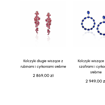
Kolczyki długie wiszące z
Kolczyki wiszące 
rubinami i cyrkoniami srebrne
szafirami i cyrk
srebrne
2 869,00
zł
2 949,00
z