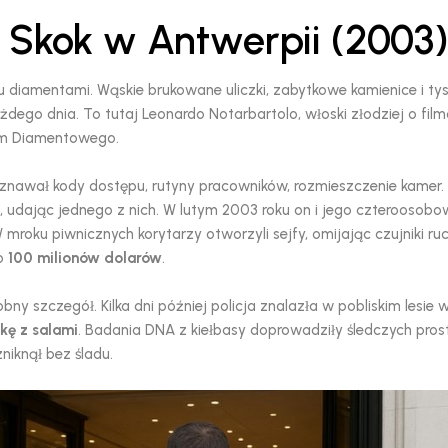
 Skok w Antwerpii (2003
diamentami. Wąskie brukowane uliczki, zabytkowe kamienice i ty
dego dnia. To tutaj Leonardo Notarbartolo, włoski złodziej o fil
rum Diamentowego.
oznawał kody dostępu, rutyny pracowników, rozmieszczenie kamer.
, udając jednego z nich. W lutym 2003 roku on i jego czteroosobo
mroku piwnicznych korytarzy otworzyli sejfy, omijając czujniki ruc
ło
100 milionów dolarów
.
obny szczegół. Kilka dni później policja znalazła w pobliskim lesie 
kę z salami
. Badania DNA z kiełbasy doprowadziły śledczych pros
zniknął bez śladu.