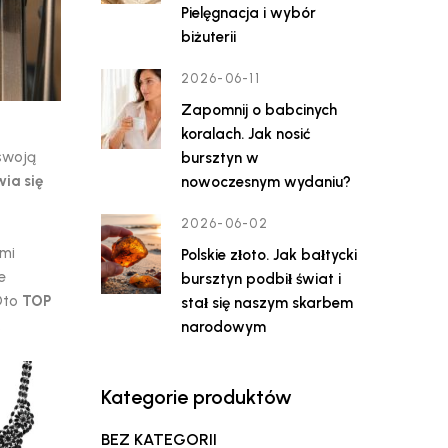
Pielęgnacja i wybór
biżuterii
2026-06-11
Zapomnij o babcinych
koralach. Jak nosić
 swoją
bursztyn w
ia się
nowoczesnym wydaniu?
2026-06-02
ymi
Polskie złoto. Jak bałtycki
e
bursztyn podbił świat i
 Oto
TOP
stał się naszym skarbem
.
narodowym
Kategorie produktów
BEZ KATEGORII