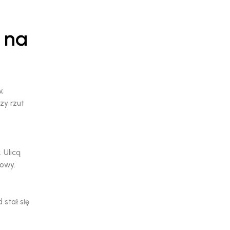
 na
w,
zy rzut
. Ulicą
kowy.
 stał się