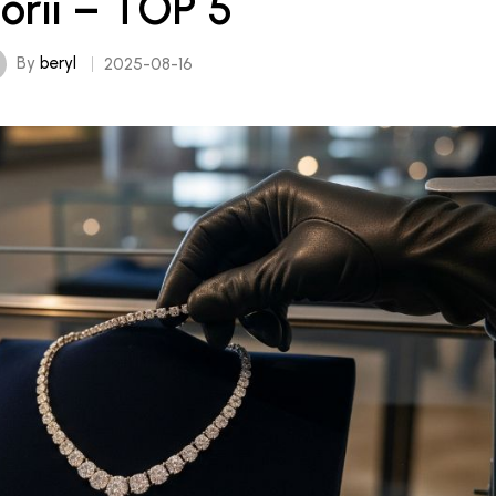
torii – TOP 5
By
beryl
2025-08-16