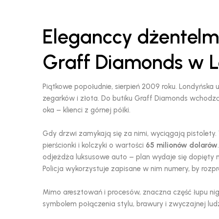
Eleganccy dżentelm
Graff Diamonds w L
Piątkowe popołudnie, sierpień 2009 roku. Londyńska 
zegarków i złota. Do butiku Graff Diamonds wchodzą 
oka – klienci z górnej półki.
Gdy drzwi zamykają się za nimi, wyciągają pistolety. W
pierścionki i kolczyki o wartości
65 milionów dolarów
odjeżdża luksusowe auto – plan wydaje się dopięty n
Policja wykorzystuje zapisane w nim numery, by rozp
Mimo aresztowań i procesów, znaczna część łupu nigdy 
symbolem połączenia stylu, brawury i zwyczajnej ludz