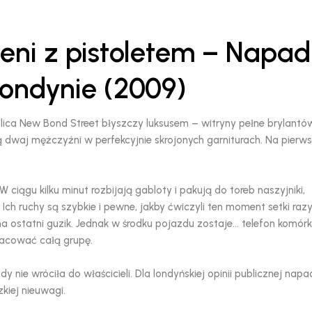
eni z pistoletem – Napad
ondynie (2009)
ulica New Bond Street błyszczy luksusem – witryny pełne brylantó
dwaj mężczyźni w perfekcyjnie skrojonych garniturach. Na pierws
 ciągu kilku minut rozbijają gabloty i pakują do toreb naszyjniki,
. Ich ruchy są szybkie i pewne, jakby ćwiczyli ten moment setki razy
a ostatni guzik. Jednak w środku pojazdu zostaje… telefon komór
racować całą grupę.
nie wróciła do właścicieli. Dla londyńskiej opinii publicznej napad
kiej nieuwagi.