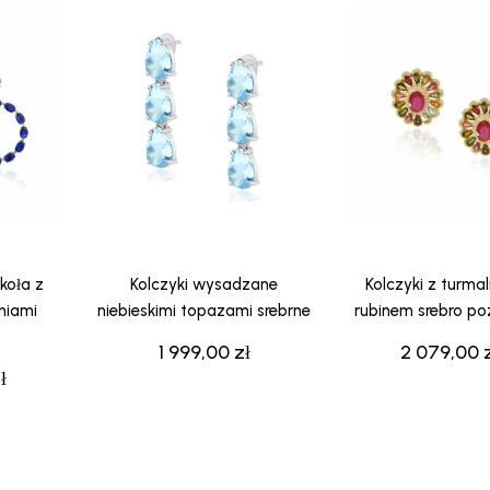
koła z
Kolczyki wysadzane
Kolczyki z turmal
oniami
niebieskimi topazami srebrne
rubinem srebro po
1 999,00
zł
2 079,00
ł