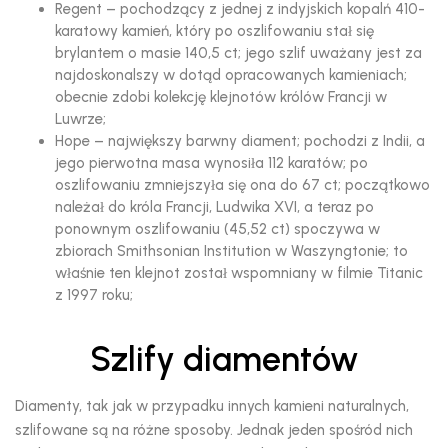
Regent – pochodzący z jednej z indyjskich kopalń 410-
karatowy kamień, który po oszlifowaniu stał się
brylantem o masie 140,5 ct; jego szlif uważany jest za
najdoskonalszy w dotąd opracowanych kamieniach;
obecnie zdobi kolekcję klejnotów królów Francji w
Luwrze;
Hope – największy barwny diament; pochodzi z Indii, a
jego pierwotna masa wynosiła 112 karatów; po
oszlifowaniu zmniejszyła się ona do 67 ct; początkowo
należał do króla Francji, Ludwika XVI, a teraz po
ponownym oszlifowaniu (45,52 ct) spoczywa w
zbiorach Smithsonian Institution w Waszyngtonie; to
właśnie ten klejnot został wspomniany w filmie Titanic
z 1997 roku;
Szlify diamentów
Diamenty, tak jak w przypadku innych kamieni naturalnych,
szlifowane są na różne sposoby. Jednak jeden spośród nich