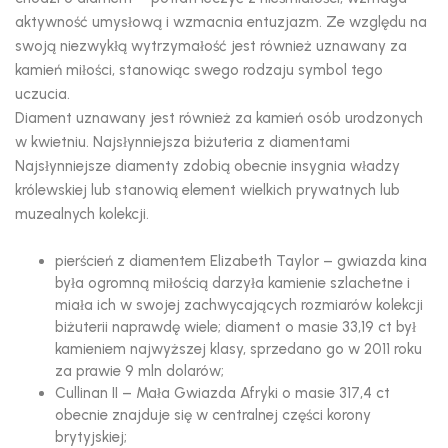
aktywność umysłową i wzmacnia entuzjazm. Ze względu na
swoją niezwykłą wytrzymałość jest również uznawany za
kamień miłości, stanowiąc swego rodzaju symbol tego
uczucia.
Diament uznawany jest również za kamień osób urodzonych
w kwietniu. Najsłynniejsza biżuteria z diamentami
Najsłynniejsze diamenty zdobią obecnie insygnia władzy
królewskiej lub stanowią element wielkich prywatnych lub
muzealnych kolekcji.
pierścień z diamentem Elizabeth Taylor – gwiazda kina
była ogromną miłością darzyła kamienie szlachetne i
miała ich w swojej zachwycających rozmiarów kolekcji
biżuterii naprawdę wiele; diament o masie 33,19 ct był
kamieniem najwyższej klasy, sprzedano go w 2011 roku
za prawie 9 mln dolarów;
Cullinan II – Mała Gwiazda Afryki o masie 317,4 ct
obecnie znajduje się w centralnej części korony
brytyjskiej;