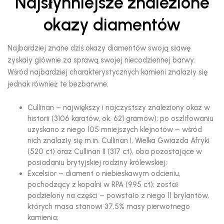
Najsłynniejsze znalezione
okazy diamentów
Najbardziej znane dziś okazy diamentów swoją sławę
zyskały głównie za sprawą swojej niecodziennej barwy.
Wśród najbardziej charakterystycznych kamieni znalazły się
jednak również te bezbarwne.
Cullinan – największy i najczystszy znaleziony okaz w
historii (3106 karatów, ok. 621 gramów); po oszlifowaniu
uzyskano z niego 105 mniejszych klejnotów – wśród
nich znalazły się m.in. Cullinan I, Wielka Gwiazda Afryki
(520 ct) oraz Cullinan II (317 ct), oba pozostające w
posiadaniu brytyjskiej rodziny królewskiej;
Excelsior – diament o niebieskawym odcieniu,
pochodzący z kopalni w RPA (995 ct); został
podzielony na części – powstało z niego 11 brylantów,
których masa stanowi 37,5% masy pierwotnego
kamienia;