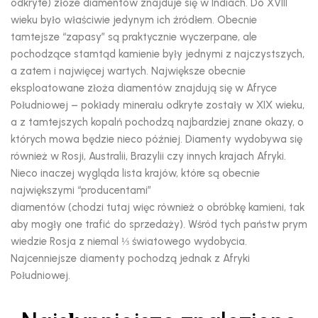
odkryte) złoże diamentów znajduje się w Indiach. Do XVIII
wieku było właściwie jedynym ich źródłem. Obecnie
tamtejsze “zapasy” są praktycznie wyczerpane, ale
pochodzące stamtąd kamienie były jednymi z najczystszych,
a zatem i najwięcej wartych. Największe obecnie
eksploatowane złoża diamentów znajdują się w Afryce
Południowej – pokłady minerału odkryte zostały w XIX wieku,
a z tamtejszych kopalń pochodzą najbardziej znane okazy, o
których mowa będzie nieco później. Diamenty wydobywa się
również w Rosji, Australii, Brazylii czy innych krajach Afryki.
Nieco inaczej wygląda lista krajów, które są obecnie
największymi “producentami”
diamentów (chodzi tutaj więc również o obróbkę kamieni, tak
aby mogły one trafić do sprzedaży). Wśród tych państw prym
wiedzie Rosja z niemal ⅓ światowego wydobycia.
Najcenniejsze diamenty pochodzą jednak z Afryki
Południowej.