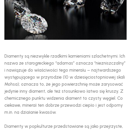
Diamenty są niezwykle rzadkimi kamieniami szlachetnymi. Ich
nazwa ze starogreckiego “adamas” oznacza “niezniszczalny”
i nawiązuje do właściwości tego minerału – najtwardszego
występującego w przyrodzie (10 w dziesięciostopniowej skali
Mohsa); oznacza to, że jego powierzchnię może zarysować
jedynie inny diament, ale też stosunkowo łatwo się kruszy. Z
chemicznego punktu widzenia diament to czysty węgiel. Co
ciekawe, minerał ten dobrze przewodzi ciepło i jest odporny
m.in. na działanie kwasów.
Diamenty w popkulturze przedstawiane są jako przejrzyste,