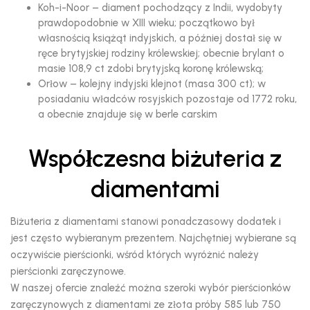
Koh-i-Noor – diament pochodzący z Indii, wydobyty
prawdopodobnie w XIII wieku; początkowo był
własnością książąt indyjskich, a później dostał się w
ręce brytyjskiej rodziny królewskiej; obecnie brylant o
masie 108,9 ct zdobi brytyjską koronę królewską;
Orłow – kolejny indyjski klejnot (masa 300 ct); w
posiadaniu władców rosyjskich pozostaje od 1772 roku,
a obecnie znajduje się w berle carskim
Współczesna biżuteria z
diamentami
Biżuteria z diamentami stanowi ponadczasowy dodatek i
jest często wybieranym prezentem. Najchętniej wybierane są
oczywiście pierścionki, wśród których wyróżnić należy
pierścionki zaręczynowe.
W naszej ofercie znaleźć można szeroki wybór pierścionków
zaręczynowych z diamentami ze złota próby 585 lub 750