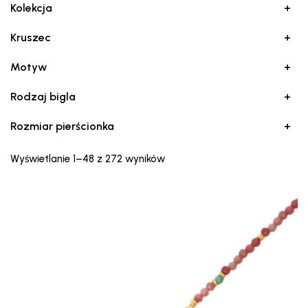
Kolekcja
+
Kruszec
+
Motyw
+
Rodzaj bigla
+
Rozmiar pierścionka
+
Posortowane
Wyświetlanie 1–48 z 272 wyników
według
najnowszych