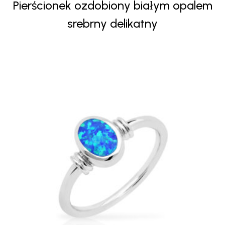
Pierścionek ozdobiony białym opalem
produktu
srebrny delikatny