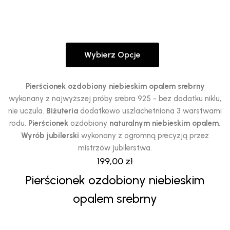
Wybierz Opcje
Ten
produkt
ma
Pierścionek ozdobiony niebieskim opalem srebrny
wiele
wykonany z najwyższej próby srebra 925 - bez dodatku niklu,
wariantów.
nie uczula.
Biżuteria
dodatkowo uszlachetniona 3 warstwami
Opcje
rodu.
Pierścionek
ozdobiony
naturalnym niebieskim opalem.
można
Wyrób jubilerski
wykonany z ogromną precyzją przez
wybrać
mistrzów jubilerstwa.
na
199,00
zł
stronie
Pierścionek ozdobiony niebieskim
produktu
opalem srebrny