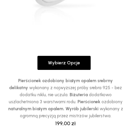
Wybierz Opcje
Ten
produkt
ma
Pierścionek ozdobiony białym opalem srebrny
wiele
delikatny
wykonany z najwyższej próby srebra 925 - bez
wariantów.
dodatku niklu, nie uczula.
Biżuteria
dodatkowo
Opcje
uszlachetniona 3 warstwami rodu.
Pierścionek
ozdobiony
można
naturalnym białym opalem.
Wyrób jubilerski
wykonany z
wybrać
ogromną precyzją przez mistrzów jubilerstwa.
na
199,00
zł
stronie