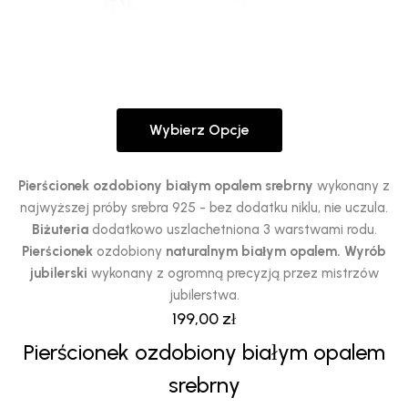
Wybierz Opcje
Ten
produkt
ma
Pierścionek ozdobiony białym opalem srebrny
wykonany z
wiele
najwyższej próby srebra 925 - bez dodatku niklu, nie uczula.
wariantów.
Biżuteria
dodatkowo uszlachetniona 3 warstwami rodu.
Opcje
Pierścionek
ozdobiony
naturalnym białym opalem.
Wyrób
można
jubilerski
wykonany z ogromną precyzją przez mistrzów
wybrać
jubilerstwa.
na
199,00
zł
stronie
Pierścionek ozdobiony białym opalem
produktu
srebrny