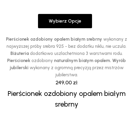
Wybierz Opcje
Ten
produkt
ma
Pierścionek ozdobiony opalem białym srebrny
wykonany z
wiele
najwyższej próby srebra 925 - bez dodatku niklu, nie uczula.
wariantów.
Biżuteria
dodatkowo uszlachetniona 3 warstwami rodu.
Opcje
Pierścionek
ozdobiony
naturalnym białym opalem.
Wyrób
można
jubilerski
wykonany z ogromną precyzją przez mistrzów
wybrać
jubilerstwa.
na
249,00
zł
stronie
Pierścionek ozdobiony opalem białym
produktu
srebrny