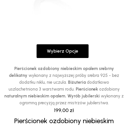
Wybierz Opcje
Ten
produkt
ma
Pierścionek ozdobiony niebieskim opalem srebrny
wiele
delikatny
wykonany z najwyższej próby srebra 925 - bez
wariantów.
dodatku niklu, nie uczula.
Biżuteria
dodatkowo
Opcje
uszlachetniona 3 warstwami rodu.
Pierścionek
ozdobiony
można
naturalnym niebieskim opalem.
Wyrób jubilerski
wykonany z
wybrać
ogromną precyzją przez mistrzów jubilerstwa.
na
199,00
zł
stronie
Pierścionek ozdobiony niebieskim
produktu