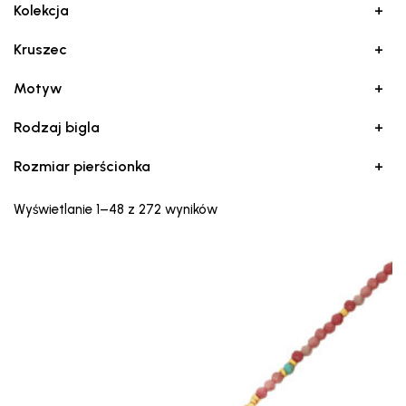
Kolekcja
+
Kruszec
+
Motyw
+
Rodzaj bigla
+
Rozmiar pierścionka
+
Posortowane
Wyświetlanie 1–48 z 272 wyników
według
najnowszych